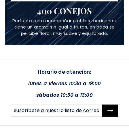
400 CONEJOS
Perfecto para acompañar platillos mexicanos,
tiene un aroma sin igual a frutas, en boca se
percibe floral, muy suave y equilibrado.
Horario de atención:
lunes a viernes 10:30 a 19:00
sábados 10:30 a 13:00
Suscríbete
Suscribir
a
nuestra
lista