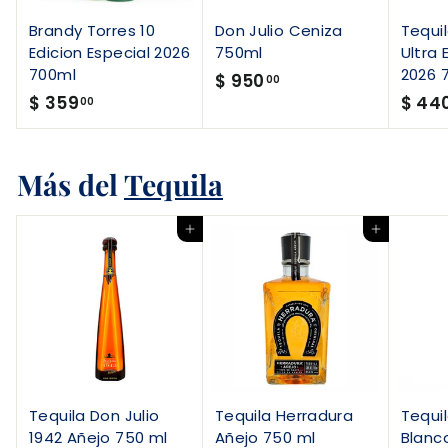
Brandy Torres 10
Don Julio Ceniza
Tequi
Edicion Especial 2026
750ml
Ultra 
700ml
2026 
$
$ 950
00
$
$ 359
$ 44
9
00
3
5
5
0
Más del
9
Tequila
.
.
0
0
0
Agregar al carrito
Agregar al carrito
0
Tequila Don Julio
Tequila Herradura
Tequi
1942 Añejo 750 ml
Añejo 750 ml
Blanc