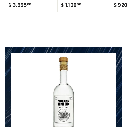
$
$
$ 3,695
$ 1,100
$ 92
00
00
3
1
,
,
6
1
9
0
5
0
.
.
0
0
0
0