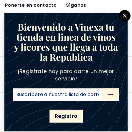
Ponerse en contacto
Síganos
Instagram
Facebook
5557401622
"C
Bienvenido a Vinexa tu
Contacto
(e
tienda en linea de vinos
Acerca de
y licores que llega a toda
¿Quienes somos?
la República
Aceptamos
¡Regístrate hoy para darte un mejor
servicio!
Suscríbete
Suscribir
a
© 2026 Vinexa/LasBarricas
Contacto
nuestra
Términos y Condiciones
Aviso de Privacidad
lista
Registro
Políticas
Acceso proovedores
de
Tecnología de Shopify
correo