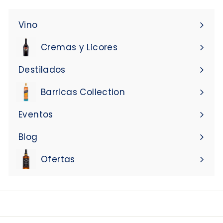
de
correo
Vino
Expandir
menú
Cremas y Licores
Expandir
menú
Destilados
Expandir
menú
Barricas Collection
Eventos
Blog
Ofertas