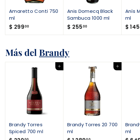
Amaretto Conti 750
Anis Domecq Black
Anís M
ml
Sambuca 1000 ml
ml
$
$
$ 299
$ 255
$ 145
00
00
2
2
9
5
Más del
9
Brandy
5
.
.
0
0
Agregar al carrito
Agregar al carrito
0
0
Brandy Torres
Brandy Torres 20 700
Brand
Spiced 700 ml
ml
ml
$
$
00
00