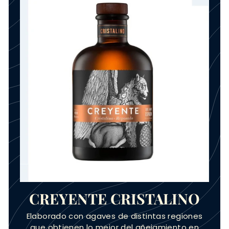
CREYENTE CRISTALINO
Elaborado con agaves de distintas regiones
que obtienen lo mejor del añejamiento en