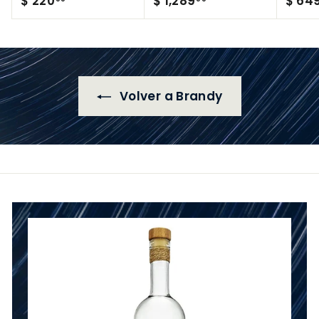
$ 220
$ 1,289
$ 64
2
1
2
,
0
2
.
8
0
9
Volver a Brandy
0
.
0
0