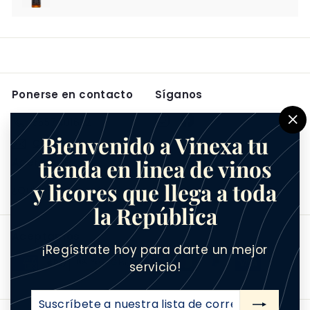
Ponerse en contacto
Síganos
Instagram
Facebook
5557401622
"C
Bienvenido a Vinexa tu
Contacto
(e
tienda en linea de vinos
Acerca de
y licores que llega a toda
¿Quienes somos?
la República
Aceptamos
¡Regístrate hoy para darte un mejor
servicio!
Suscríbete
Suscribir